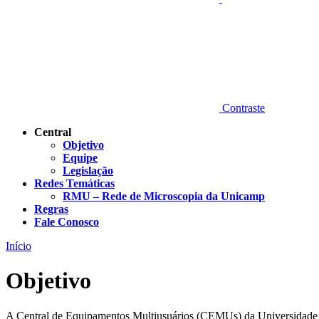
Contraste
Central
Objetivo
Equipe
Legislação
Redes Temáticas
RMU – Rede de Microscopia da Unicamp
Regras
Fale Conosco
Início
Objetivo
A Central de Equipamentos Multiusuários (CEMUs) da Universidade Es