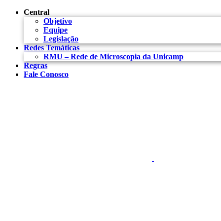
Conteúdo principal
Menu principal
Rodapé
Central
Objetivo
Equipe
Legislação
Redes Temáticas
RMU – Rede de Microscopia da Unicamp
Regras
Fale Conosco
Aumentar fonte