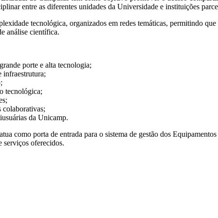
linar entre as diferentes unidades da Universidade e instituições parce
mplexidade tecnológica, organizados em redes temáticas, permitindo que 
 análise científica.
ande porte e alta tecnologia;
 infraestrutura;
;
o tecnológica;
es;
s colaborativas;
ltiusuárias da Unicamp.
al atua como porta de entrada para o sistema de gestão dos Equipament
 serviços oferecidos.